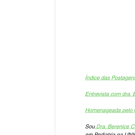
Índice das Postagen
Entrevista com dra. 
Homenageada pel
Sou
Dra. Berenice C
em Pediatria na UN