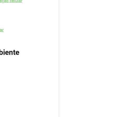
teção celular
ar
biente