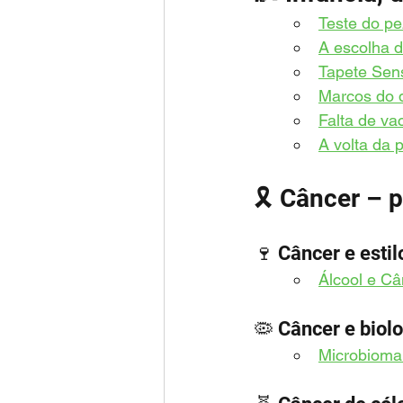
Teste do pe
A escolha d
Tapete Sens
M
arcos do 
Falta de va
A volta da p
🎗️ Câncer – 
🍷 Câncer e estil
Álcool e C
🦠 Câncer e biolo
Microbioma