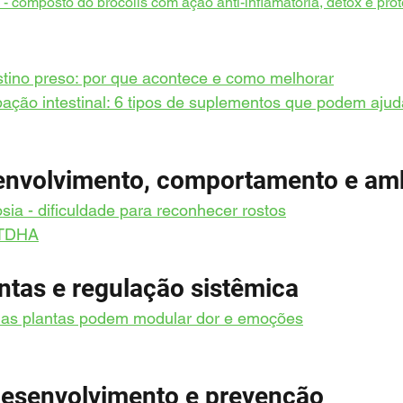
 - composto do brócolis com ação anti-inflamatória, detox e pro
stino preso: por que acontece e como melhorar
ação intestinal: 6 tipos de suplementos que podem ajud
envolvimento, comportamento e am
sia
 - dificuldade para reconhecer rostos
 TDHA
ntas e regulação sistêmica
as plantas podem modular dor e emoções
 desenvolvimento e prevenção