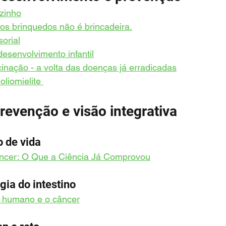
zinho
os brinquedos não é brincadeira.
orial
desenvolvimento infantil
cinação - a volta das doenças já erradicadas
oliomielite 
prevenção e visão integrativa
o de vida
âncer: O Que a Ciência Já Comprovou
gia do intestino
 humano e o câncer