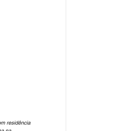
m residência 
a na 