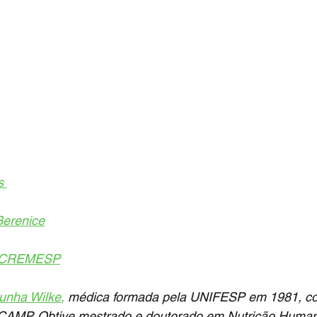
s 
Berenice
o CREMESP
unha Wilke
,
 médica formada pela UNIFESP em 1981, co
ICAMP. Obtive mestrado e doutorado em Nutrição Human