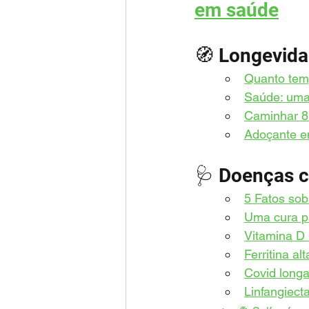
em saúde
🧭 Longevidad
Quanto tem
Saúde: uma 
Caminhar 
8
Adoçante e
🩺 Doenças c
5 Fatos sobr
Uma cura pa
Vitamina D 
Ferritina a
Covid longa
Linfangiect