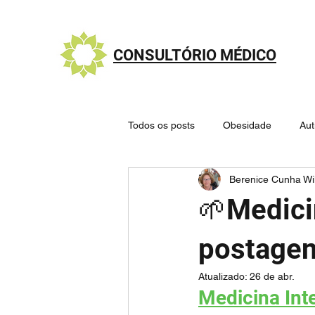
CONSULTÓRIO MÉDICO
Todos os posts
Obesidade
Au
Berenice Cunha Wi
Nutrologia - Alimentação saudável
🌱Medicin
Sistema Endocanabinoide
Mit
postage
Atualizado:
26 de abr.
Medicina Inte
🧠 Cérebro e Doenças Psiquiátricas