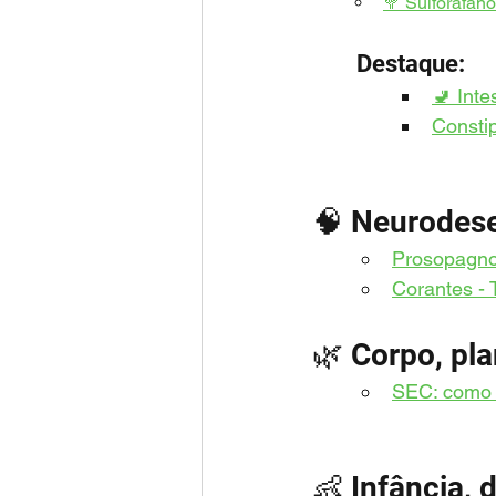
🥦 Sulforafano
	Destaque: 
🚽 Inte
Constip
🧠 Neurodes
Prosopagno
Corantes -
🌿 Corpo, pla
SEC: como 
👶 Infância,