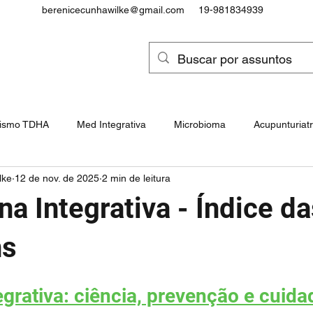
berenicecunhawilke@gmail.com
19-981834939
tismo TDHA
Med Integrativa
Microbioma
Acupunturiatr
lke
12 de nov. de 2025
2 min de leitura
Intoxicações e Cancerígenos
Epigenética, Genes e Snps
a Integrativa - Índice da
ocôndrias e Doenças Mitocondrial
Paralisia Cerebral
ns
grativa: ciência, prevenção e cuida