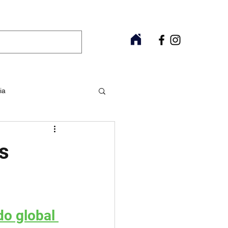
ia
Raros
Fitoterapia
s
do global 