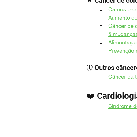
🧬 Câncer de cólo
Carnes proc
Aumento do 
Câncer de c
5 mudanças 
Alimentação
Prevenção d
🦋 Outros câncer
Câncer da t
❤️ Cardiologi
Sindrome de