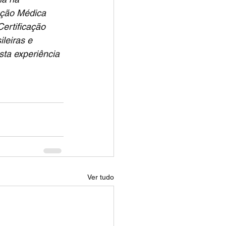
ação Médica 
ertificação 
leiras e 
ta experiência 
Ver tudo