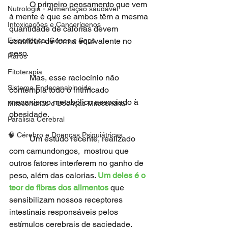
	O primeiro pensamento que vem 
Nutrologia - Alimentação saudável
à mente é que se ambos têm a mesma 
Intoxicações e Cancerígenos
quantidade de calorias devem 
Epigenética, Genes e Snps
contribuir de forma equivalente no 
peso. 
Raros
Fitoterapia
	Mas, esse raciocínio não 
Sistema Endocanabinoide
contempla todo o intrincado 
mecanismo metabólico associado à 
Mitocôndrias e Doenças Mitocondrial
obesidade.
Paralisia Cerebral
🧠 Cérebro e Doenças Psiquiátricas
	Um estudo recente, realizado 
com camundongos,  mostrou que 
outros fatores interferem no ganho de 
peso, além das calorias. 
Um deles é o 
teor de fibras dos alimentos 
que 
sensibilizam nossos receptores 
intestinais responsáveis pelos 
estímulos cerebrais de saciedade. 