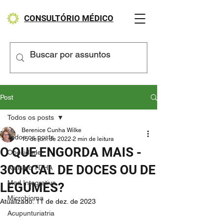
CONSULTÓRIO MÉDICO
Post
Todos os posts
Berenice Cunha Wilke
Todos os posts
15 de jun. de 2022
2 min de leitura
O QUE ENGORDA MAIS -
Obesidade
300KCAL DE DOCES OU DE
Autismo TDHA
Med Integrativa
LEGUMES?
Microbioma
Atualizado:
11 de dez. de 2023
Acupunturiatria