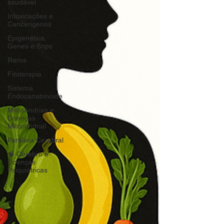
saudável
Intoxicações e
Cancerígenos
Epigenética,
Genes e Snps
Raros
Fitoterapia
Sistema
Endocanabinoide
Mitocôndrias e
Doenças
Mitocondrial
Paralisia Cerebral
🧠 Cérebro e
Doenças
Psiquiátricas