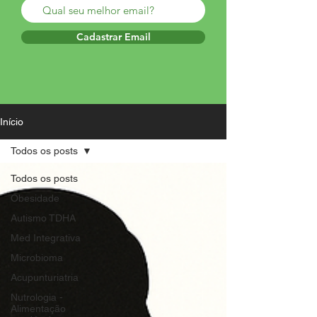
Cadastrar Email
Início
Todos os posts
Todos os posts
Obesidade
Autismo TDHA
Med Integrativa
Microbioma
Acupunturiatria
Nutrologia -
Alimentação