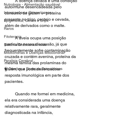
	A doença celíaca é uma condição 
Nutrologia - Alimentação saudável
autoimune desencadeada pelo 
Intoxicações e Cancerígenos
consumo de glúten — proteína 
presente no trigo, centeio e cevada, 
Epigenética, Genes e Snps
além de derivados como o malte.
Raros
Fitoterapia
	A aveia ocupa uma posição 
particular nessa discussão, já que 
Sistema Endocanabinoide
frequentemente sofre contaminação 
Mitocôndrias e Doenças Mitocondrial
cruzada e contém avenina, proteína da 
Paralisia Cerebral
mesma família das prolaminas do 
🧠 Cérebro e Doenças Psiquiátricas
glúten, que pode desencadear 
resposta imunológica em parte dos 
pacientes.
	Quando me formei em medicina, 
ela era considerada uma doença 
relativamente rara, geralmente 
diagnosticada na infância, 