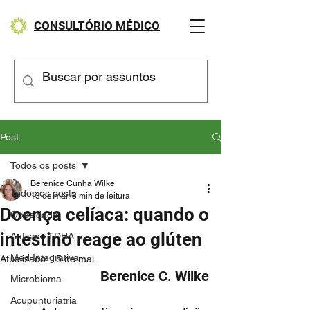
CONSULTÓRIO MÉDICO
Post
Todos os posts
Berenice Cunha Wilke
Todos os posts
13 de mai.
8 min de leitura
Doença celíaca: quando o
Obesidade
intestino reage ao glúten
Autismo TDHA
Med Integrativa
Atualizado:
15 de mai.
Berenice C. Wilke
Microbioma
Acupunturiatria