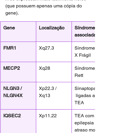
(que possuem apenas uma cópia do 
gene).
Gene
Localização
Síndrome 
associada
FMR1
Xq27.3
Síndrome do 
X Frágil
MECP2
Xq28
Síndrome de 
Rett
NLGN3 / 
Xp22.3 / 
Sinaptopatias
NLGN4X
Xq13
 ligadas ao 
TEA
IQSEC2
Xp11.22
TEA com 
epilepsia e 
atraso motor