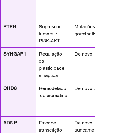
PTEN
Supressor 
Mutações 
tumoral / 
germinativas
PI3K-AKT
SYNGAP1
Regulação 
De novo
da 
plasticidade 
sináptica
CHD8
Remodelador
De novo LoF
 de cromatina
ADNP
Fator de 
De novo 
transcrição
truncante