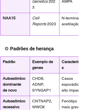
Genetics
 202
AMPA
3
NAA15
Cell 
N-terminal 
Reports
 2023
acetilação
⚙️ Padrões de herança
Padrão
Exemplo de 
Característica
genes
s
Autossômico 
CHD8, 
Casos 
dominante 
ADNP, 
esporádicos, 
de novo
SYNGAP1
alto impacto
Autossômico 
CNTNAP2, 
Fenótipo 
recessivo
WWOX
mais grave, 