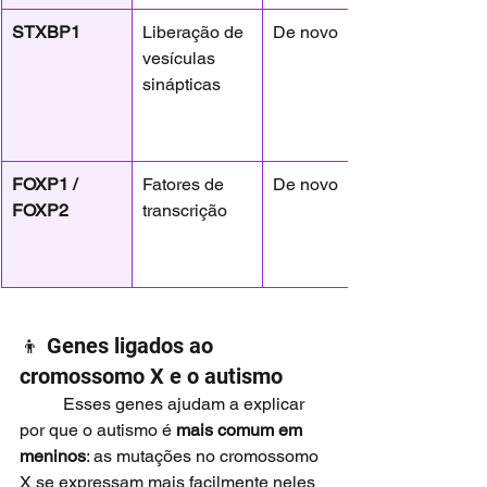
STXBP1
Liberação de 
De novo
vesículas 
sinápticas
FOXP1 / 
Fatores de 
De novo
FOXP2
transcrição
👦 Genes ligados ao 
cromossomo X e o autismo
	Esses genes ajudam a explicar 
por que o autismo é 
mais comum em 
meninos
: as mutações no cromossomo 
X se expressam mais facilmente neles 