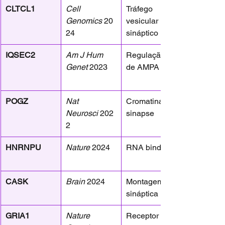
CLTCL1
Cell 
Tráfego 
Genomics
 20
vesicular 
24
sináptico
IQSEC2
Am J Hum 
Regulação 
Genet
 2023
de AMPA
POGZ
Nat 
Cromatina / 
Neurosci
 202
sinapse
2
HNRNPU
Nature
 2024
RNA binding
CASK
Brain
 2024
Montagem 
sináptica
GRIA1
Nature 
Receptor 