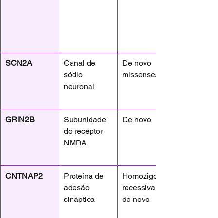
SCN2A
Canal de 
De novo 
sódio 
missense/LoF
neuronal
GRIN2B
Subunidade 
De novo
do receptor 
NMDA
CNTNAP2
Proteína de 
Homozigose 
adesão 
recessiva ou 
sináptica
de novo