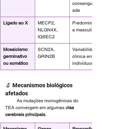
consanguinid
ade
Ligado ao X
MECP2, 
Predominânci
NLGN4X, 
a masculina
IQSEC2
Mosaicismo 
SCN2A, 
Variabilidade 
germinativo 
GRIN2B
clínica entre 
ou somático
indivíduos
🔬 Mecanismos biológicos 
afetados
	As mutações monogênicas do 
TEA convergem em algumas 
vias 
cerebrais principais
.
Mecanismo 
Genes 
Proporção 