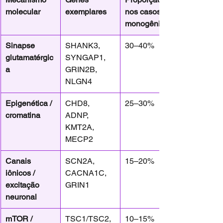
molecular
exemplares
nos casos 
monogênicos
Sinapse 
SHANK3, 
30–40%
glutamatérgic
SYNGAP1, 
a
GRIN2B, 
NLGN4
Epigenética / 
CHD8, 
25–30%
cromatina
ADNP, 
KMT2A, 
MECP2
Canais 
SCN2A, 
15–20%
iônicos / 
CACNA1C, 
excitação 
GRIN1
neuronal
mTOR / 
TSC1/TSC2, 
10–15%