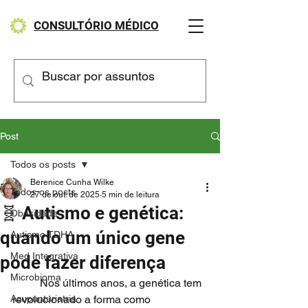
CONSULTÓRIO MÉDICO
Post
Todos os posts
Berenice Cunha Wilke
Todos os posts
27 de out. de 2025
5 min de leitura
🧬 Autismo e genética:
Obesidade
quando um único gene
Autismo TDHA
Med Integrativa
pode fazer diferença
Microbioma
	Nos últimos anos, a genética tem 
Acupunturiatria
revolucionado a forma como 