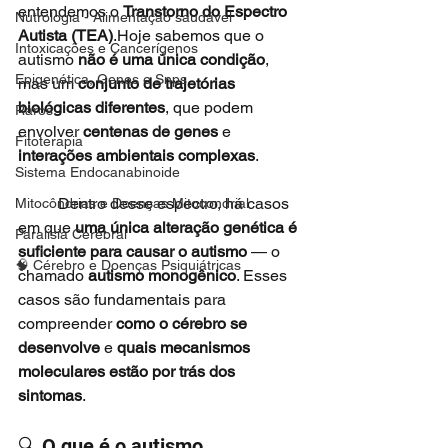
entendemos o 
Transtorno do Espectro 
Nutrologia - Alimentação saudável
Autista (TEA)
.Hoje sabemos que o 
Intoxicações e Cancerígenos
autismo 
não é uma única condição
, 
Epigenética, Genes e Snps
mas um 
conjunto de trajetórias 
biológicas diferentes
, que podem 
Raros
envolver 
centenas de genes
 e 
Fitoterapia
interações ambientais complexas
.
Sistema Endocanabinoide
	Dentro desse espectro, há casos 
Mitocôndrias e Doenças Mitocondrial
em que 
uma única alteração genética é 
Paralisia Cerebral
suficiente para causar o autismo
 — o 
🧠 Cérebro e Doenças Psiquiátricas
chamado 
autismo monogênico
. Esses 
casos são fundamentais para 
compreender 
como o cérebro se 
desenvolve
 e 
quais mecanismos 
moleculares estão por trás dos 
sintomas
.
🔍 O que é o autismo 