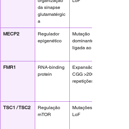
organização 
LoF
da sinapse 
glutamatérgic
a
MECP2
Regulador 
Mutação 
epigenético
dominante 
ligada ao X
FMR1
RNA-binding 
Expansão 
protein
CGG >200 
repetições
TSC1 / TSC2
Regulação 
Mutações 
mTOR
LoF