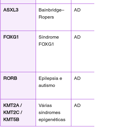
ASXL3
Bainbridge–
AD
Ropers
FOXG1
Síndrome 
AD
FOXG1
RORB
Epilepsia e 
AD
autismo
KMT2A / 
Várias 
AD
KMT2C / 
síndromes 
KMT5B
epigenéticas