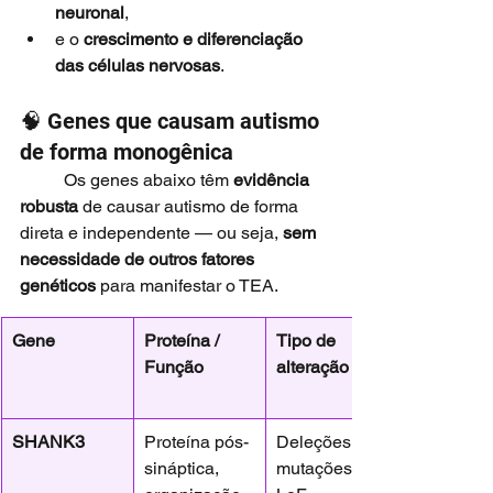
neuronal
,
e o 
crescimento e diferenciação 
das células nervosas
.
🧠 Genes que causam autismo 
de forma monogênica
	Os genes abaixo têm 
evidência 
robusta
 de causar autismo de forma 
direta e independente — ou seja, 
sem 
necessidade de outros fatores 
genéticos
 para manifestar o TEA.
Gene
Proteína / 
Tipo de 
Função
alteração
SHANK3
Proteína pós-
Deleções ou 
sináptica, 
mutações 