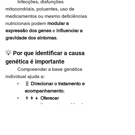
	Infecções, disfunções 
mitocondriais, poluentes, uso de 
medicamentos ou mesmo deficiências 
nutricionais podem 
modular a 
expressão dos genes
 e 
influenciar a 
gravidade dos sintomas
.
💡 Por que identificar a causa 
genética é importante
	Compreender a base genética 
individual ajuda a:
🧬 
Direcionar o tratamento e 
acompanhamento
;
👨‍👩‍👧 
Oferecer 
aconselhamento genético às 
famílias
;
🧠 
Prever riscos de epilepsia, 
regressão ou macrocefalia
;
🔬 
Abrir caminhos para 