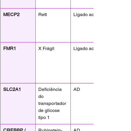
MECP2
Rett
Ligado ao X
FMR1
X Frágil
Ligado ao X
SLC2A1
Deficiência 
AD
do 
transportador 
de glicose 
tipo 1
CREBBP / 
Rubinstein-
AD