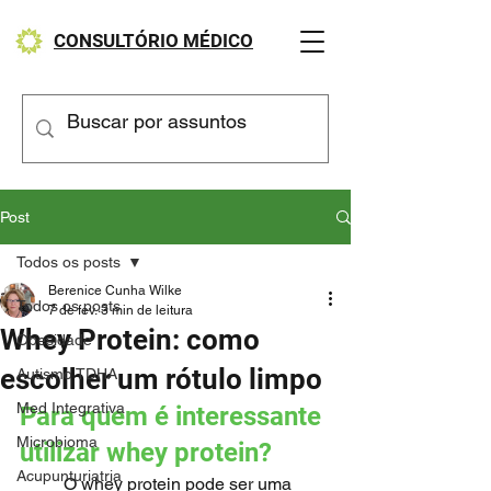
CONSULTÓRIO MÉDICO
Post
Todos os posts
Berenice Cunha Wilke
Todos os posts
7 de fev.
3 min de leitura
Whey Protein: como
Obesidade
escolher um rótulo limpo
Autismo TDHA
Med Integrativa
Para quem é interessante 
Microbioma
utilizar whey protein?
Acupunturiatria
	O whey protein pode ser uma 