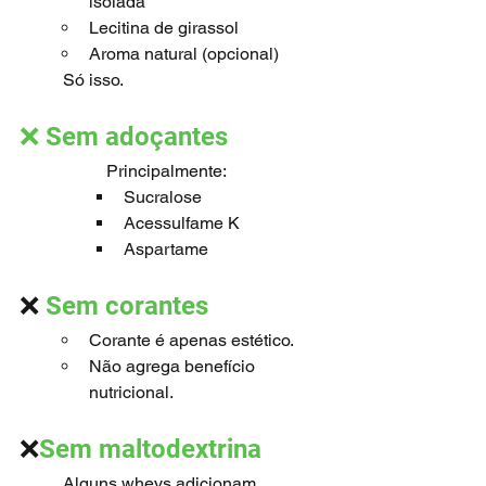
isolada
Lecitina de girassol
Aroma natural (opcional)
	Só isso.
❌ Sem adoçantes 
		Principalmente:
Sucralose
Acessulfame K
Aspartame
❌ 
Sem corantes
Corante é apenas estético.
Não agrega benefício 
nutricional.
❌
Sem maltodextrina
	Alguns wheys adicionam 