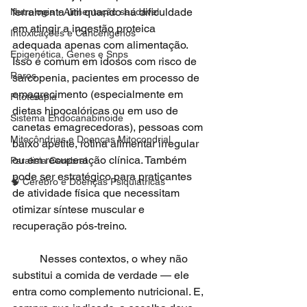
ferramenta útil quando há dificuldade 
Nutrologia - Alimentação saudável
em atingir a ingestão proteica 
Intoxicações e Cancerígenos
adequada apenas com alimentação. 
Epigenética, Genes e Snps
Isso é comum em idosos com risco de 
Raros
sarcopenia, pacientes em processo de 
emagrecimento (especialmente em 
Fitoterapia
dietas hipocalóricas ou em uso de 
Sistema Endocanabinoide
canetas emagrecedoras), pessoas com 
Mitocôndrias e Doenças Mitocondrial
baixo apetite, rotina alimentar irregular 
ou em recuperação clínica. Também 
Paralisia Cerebral
pode ser estratégico para praticantes 
🧠 Cérebro e Doenças Psiquiátricas
de atividade física que necessitam 
otimizar síntese muscular e 
recuperação pós-treino. 
	Nesses contextos, o whey não 
substitui a comida de verdade — ele 
entra como complemento nutricional. E, 