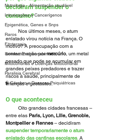
Nutrologia - Alimentação saudável
decidiram suspender o 
consumo?
Intoxicações e Cancerígenos
Epigenética, Genes e Snps
	Nos últimos meses, o atum 
Raros
enlatado virou notícia na França. O 
Fitoterapia
motivo? A preocupação com a 
contaminação por 
mercúrio
, um metal 
Sistema Endocanabinoide
pesado que pode se acumular em 
Mitocôndrias e Doenças Mitocondrial
grandes peixes predadores e trazer 
Paralisia Cerebral
riscos à saúde, principalmente de 
🧠 Cérebro e Doenças Psiquiátricas
crianças e gestantes.
O que aconteceu
	Oito grandes cidades francesas – 
entre elas 
Paris, Lyon, Lille, Grenoble, 
Montpellier e Rennes
 – decidiram 
suspender temporariamente o atum 
enlatado das cantinas escolares
. 
A 