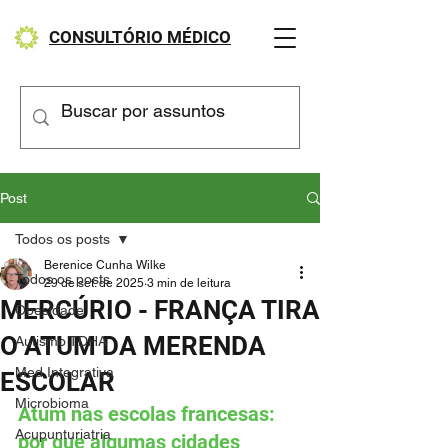
CONSULTÓRIO MÉDICO
Post
Todos os posts
Berenice Cunha Wilke
Todos os posts
29 de set. de 2025
3 min de leitura
MERCÚRIO - FRANÇA TIRA
Obesidade
O ATUM DA MERENDA
Autismo TDHA
Med Integrativa
ESCOLAR
Microbioma
Atum nas escolas francesas: 
Acupunturiatria
por que algumas cidades 