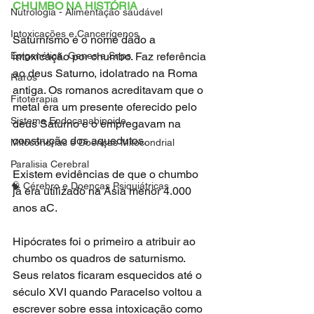
CHUMBO NA HISTÓRIA
Nutrologia - Alimentação saudável
Intoxicações e Cancerígenos
Saturnismo é o nome dado a 
Epigenética, Genes e Snps
intoxicação por chumbo. Faz referência 
ao deus Saturno, idolatrado na Roma 
Raros
antiga. Os romanos acreditavam que o 
Fitoterapia
metal era um presente oferecido pelo 
Sistema Endocanabinoide
deus Saturno e o empregavam na 
construção dos aquedutos. 
Mitocôndrias e Doenças Mitocondrial
Paralisia Cerebral
Existem evidências de que o chumbo 
🧠 Cérebro e Doenças Psiquiátricas
já era utilizado na Asia menor 4.000 
anos aC.
Hipócrates foi o primeiro a atribuir ao 
chumbo os quadros de saturnismo. 
Seus relatos ficaram esquecidos até o 
século XVI quando Paracelso voltou a 
escrever sobre essa intoxicação como 