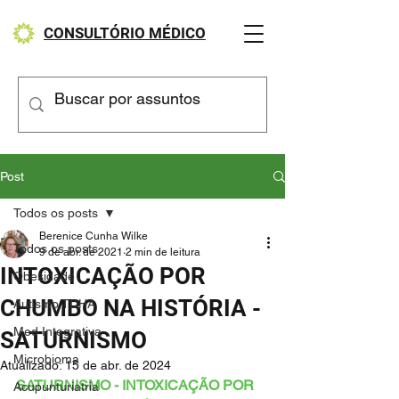
CONSULTÓRIO MÉDICO
Post
Todos os posts
Berenice Cunha Wilke
Todos os posts
9 de abr. de 2021
2 min de leitura
INTOXICAÇÃO POR
Obesidade
CHUMBO NA HISTÓRIA -
Autismo TDHA
Med Integrativa
SATURNISMO
Microbioma
Atualizado:
15 de abr. de 2024
SATURNISMO - INTOXICAÇÃO POR 
Acupunturiatria