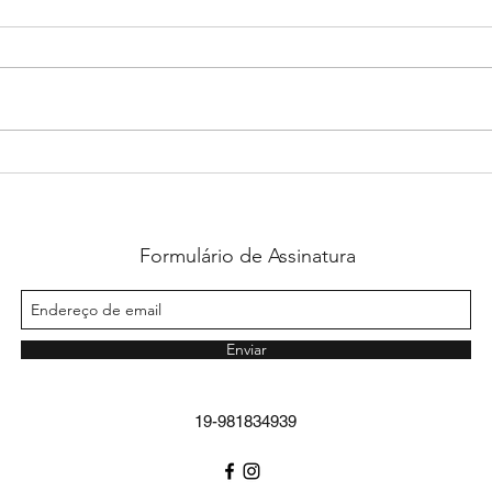
PROGO®: peptídeo bioativo
💉 C
que atua no eixo do
Alim
emagrecimento
Formulário de Assinatura
Enviar
19-981834939