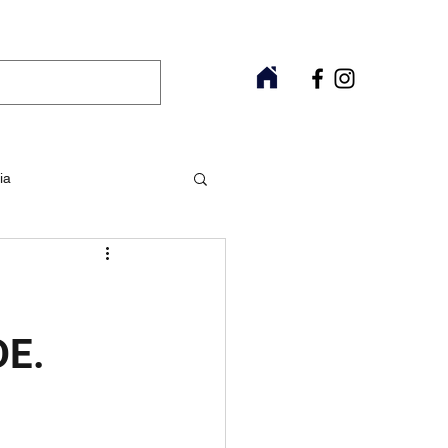
ia
Raros
Fitoterapia
E.