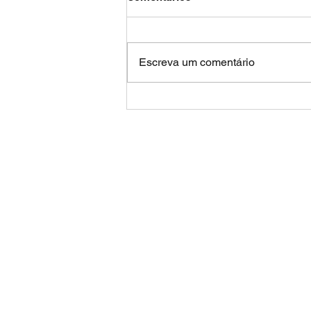
Escreva um comentário
Sistema endocanabinoide no
autismo: um eixo emergente
ou um sistema mestre?