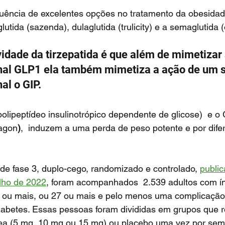
lutida (sazenda), dulaglutida (trulicity) e a semaglutida 
inal GLP1 ela também mimetiza a ação de um 
al o GIP. 
polipeptídeo insulinotrópico dependente de glicose)
 e o
cagon
)
,  induzem a uma perda de peso potente e por dife
de fase 3, duplo-cego, randomizado e controlado, 
public
lho de 2022
, foram acompanhados  2.539 adultos com í
0 ou mais, ou 27 ou mais e pelo menos uma complicação
diabetes. Essas pessoas foram divididas em grupos que 
nea (5 mg, 10 mg ou 15 mg) ou placebo uma vez por sem