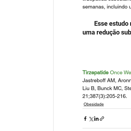
semanas, incluindo 
	Esse estudo mostrou que no grupo que recebeu a tirzepatida houve 
uma redução subs
Tirzepatide
 Once Wee
Jastreboff AM, Aron
Liu B, Bunck MC, St
21;387(3):205-216.
Obesidade