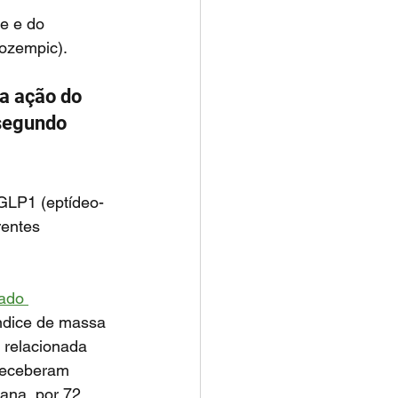
(ozempic).
segundo 
GLP1
(eptídeo-
rentes 
ado 
ndice de massa 
 relacionada 
receberam 
ana, por 72 