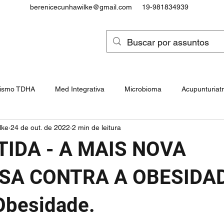
berenicecunhawilke@gmail.com
19-981834939
tismo TDHA
Med Integrativa
Microbioma
Acupunturiatr
lke
24 de out. de 2022
2 min de leitura
Intoxicações e Cancerígenos
Epigenética, Genes e Snps
TIDA - A MAIS NOVA
ocôndrias e Doenças Mitocondrial
Paralisia Cerebral
A CONTRA A OBESIDAD
Obesidade.