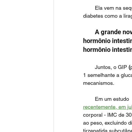
	Ela vem na sequência de excelentes opções no tratamento da obesidade e do 
diabetes como a lirag
	A grande novidade da tirzepatida é que além de mimetizar a ação do 
hormônio intest
hormônio intestin
	Juntos, o GIP 
(
1 semelhante a glu
mecanismos.
	Em um estudo  
recentemente, em ju
corporal - IMC de 3
ao peso, excluindo 
tirzepatida subcutâ