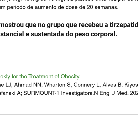
um período de aumento de dose de 20 semanas. 
tancial e sustentada do peso corporal.  
kly for the Treatment of Obesity.
ne LJ, Ahmad NN, Wharton S, Connery L, Alves B, Kiyos
efanski A; SURMOUNT-1 Investigators.N Engl J Med. 202