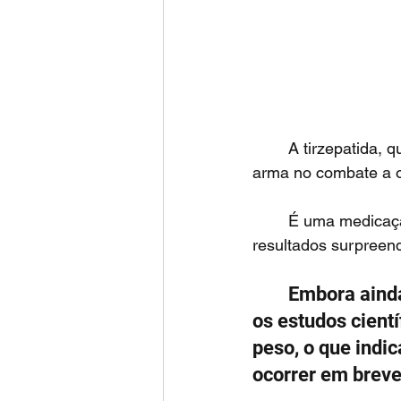
	A tirzepatida, que recebeu o nome comercial Monjauro nos USA, é a mais recente 
arma no combate a 
	É uma medicação injetável que, com 1 aplicação por semana, tem mostrado 
resultados surpreend
	Embora ainda não aprovada para o tratamento da obesidade nos USA, 
os estudos cient
peso, o que indi
ocorrer em breve