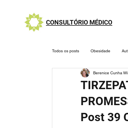
CONSULTÓRIO MÉDICO
Todos os posts
Obesidade
Au
Berenice Cunha Wi
Nutrologia - Alimentação saudável
TIRZEPA
Sistema Endocanabinoide
Mit
PROMESS
Post 39 
🧠 Cérebro e Doenças Psiquiátricas