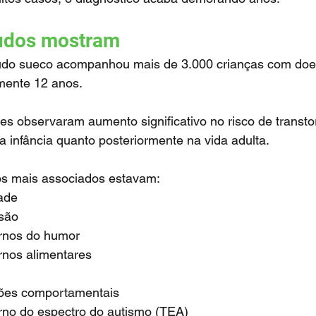
tudos mostram
mente 12 anos.
na infância quanto posteriormente na vida adulta.
ros mais associados estavam:
ade
são
ornos do humor
rnos alimentares
ções comportamentais
orno do espectro do autismo (TEA)