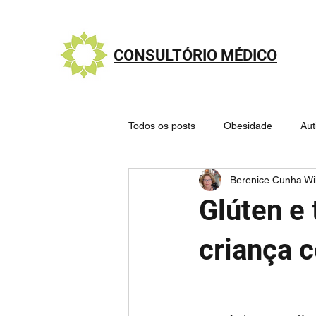
CONSULTÓRIO MÉDICO
Todos os posts
Obesidade
Au
Berenice Cunha Wi
Nutrologia - Alimentação saudável
Glúten e 
Sistema Endocanabinoide
Mit
criança 
🧠 Cérebro e Doenças Psiquiátricas