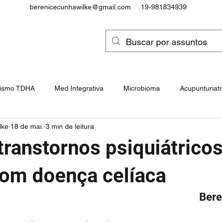
berenicecunhawilke@gmail.com
19-981834939
tismo TDHA
Med Integrativa
Microbioma
Acupunturiatr
lke
18 de mai.
3 min de leitura
Intoxicações e Cancerígenos
Epigenética, Genes e Snps
transtornos psiquiátrico
ocôndrias e Doenças Mitocondrial
Paralisia Cerebral
com doença celíaca
Bere