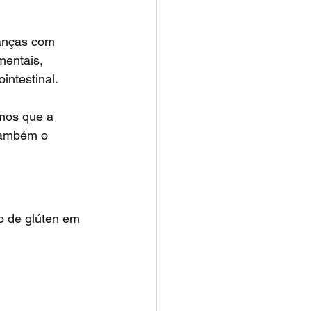
entais, 
intestinal.
também o 