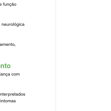
e função 
ento
sintomas 