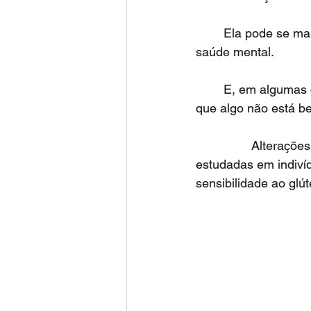
	Ela pode se manifestar através do comportamento, das emoções, da cognição e da 
saúde mental.
	E, em algumas crianças, o cérebro pode ser um dos primeiros órgãos a demonstrar 
que algo não está b
		Alterações neuropsiquiátricas relacionadas ao glúten também vêm sendo 
estudadas em indiví
sensibilidade ao glút