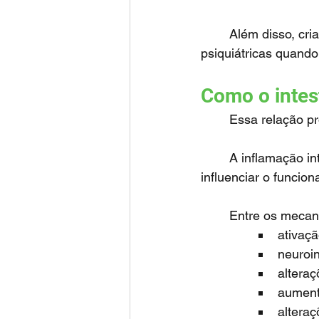
	Além disso, crianças com doença celíaca apresentaram maior uso de medicações 
psiquiátricas quand
Como o intes
	Essa relação p
	A inflamação intestinal persistente pode gerar repercussões sistêmicas capazes de 
influenciar o funcio
	Entre os meca
ativaçã
neuroi
alteraç
aument
alteraç