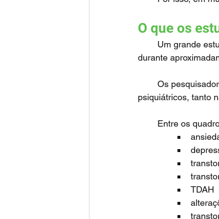
O que os es
	Um grande estudo sueco acompanhou mais de 3.000 crianças com doença celíaca 
durante aproximada
	Os pesquisadores observaram aumento significativo no risco de transtornos 
psiquiátricos, tanto 
	Entre os quad
ansied
depres
transt
transto
TDAH
altera
transt