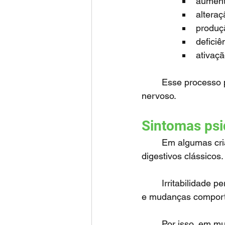
aument
alteraç
produç
deficiê
ativaçã
	Esse processo pode repercutir em diversos órgãos — incluindo o cérebro e o sistema 
nervoso.
Sintomas psi
	Em algumas crianças, os sintomas neuropsiquiátricos aparecem antes dos sintomas 
digestivos clássicos.
	Irritabilidade persistente, ansiedade, alterações do humor, dificuldade de concentração 
e mudanças comporta
	Por isso, em m