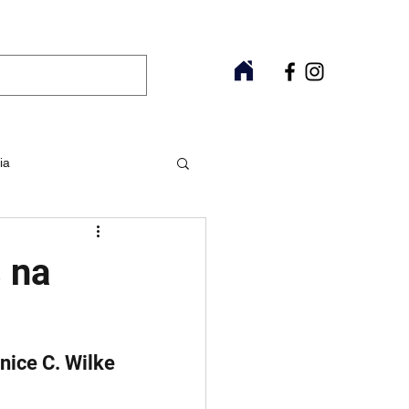
ia
Raros
Fitoterapia
s na
nice C. Wilke