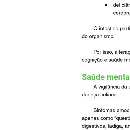
deficiê
cerebra
	O intestino participa ativamente da regulação imunológica, metabólica e neurológica 
do organismo.
	Por isso, alterações intestinais podem repercutir também sobre comportamento, 
cognição e saúde me
Saúde menta
	A vigilância da saúde mental deve ser parte integrante do cuidado da criança com 
doença celíaca.
	Sintomas emocionais ou comportamentais persistentes não devem ser interpretados 
apenas como “questõ
digestivos, fadiga, a