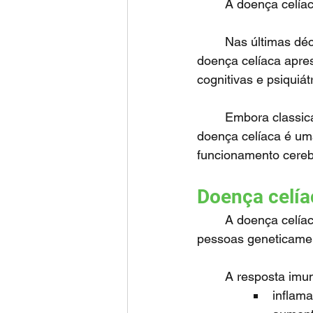
	A doença celía
	Nas últimas décadas, diversos estudos passaram a demonstrar que crianças com 
doença celíaca apre
cognitivas e psiquiá
	Embora classicamente conhecida pelos sintomas digestivos, hoje sabemos que a 
doença celíaca é um
funcionamento cereb
Doença celía
	A doença celíaca é uma doença autoimune desencadeada pela ingestão de glúten em 
pessoas geneticamen
	A resposta imu
inflama