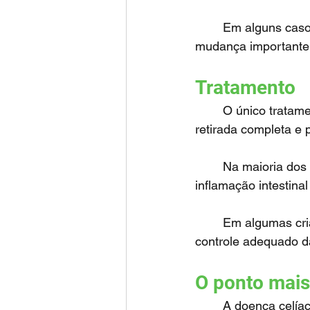
	Em alguns casos, o reconhecimento da doença celíaca pode representar uma 
mudança importante n
Tratamento
	O único tratamento comprovadamente eficaz para a doença celíaca continua sendo a 
retirada completa e
	Na maioria dos pacientes, a dieta sem glúten leva à melhora progressiva da 
inflamação intestina
	Em algumas crianças, sintomas neuropsiquiátricos também podem melhorar após o 
controle adequado d
O ponto mais
	A doença celía