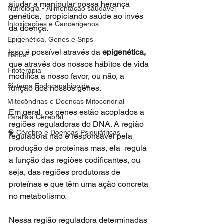
ajudar a manipular nossa herança 
Nutrologia - Alimentação saudável
genética,  propiciando saúde ao invés 
Intoxicações e Cancerígenos
da doença. 
Epigenética, Genes e Snps
Isso é possível através da 
epigenética, 
Raros
que através dos nossos hábitos de vida 
Fitoterapia
modifica a nosso favor, ou não, a 
Sistema Endocanabinoide
função dos nossos genes.
Mitocôndrias e Doenças Mitocondrial
Em geral, os genes estão acoplados a 
Paralisia Cerebral
regiões reguladoras do DNA. A região 
🧠 Cérebro e Doenças Psiquiátricas
reguladora não é responsável pela 
produção de proteínas mas, ela  regula 
a função das regiões codificantes, ou 
seja, das regiões produtoras de 
proteínas e que têm uma ação concreta 
no metabolismo.
Nessa região reguladora determinadas 