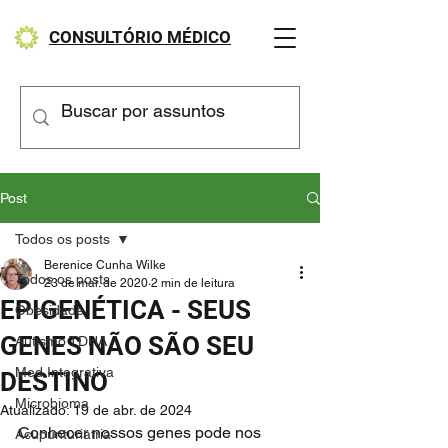
CONSULTÓRIO MÉDICO
Post
Todos os posts
Berenice Cunha Wilke
Todos os posts
23 de mai. de 2020
2 min de leitura
EPIGENÉTICA - SEUS
Obesidade
GENES NÃO SÃO SEU
Autismo TDHA
Med Integrativa
DESTINO
Microbioma
Atualizado:
19 de abr. de 2024
Conhecer nossos genes pode nos 
Acupunturiatria