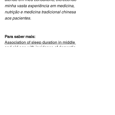
minha vasta experiência em medicina, 
nutrição e medicina tradicional chinesa 
aos pacientes.
Para saber mais:
Association of sleep duration in middle 
and old age with incidence of dementia.
Séverine Sabia
Nature Communications
volume 12, 
Article number: 2289 (
20 April 2021
)
sono e demência
Med Integrativa