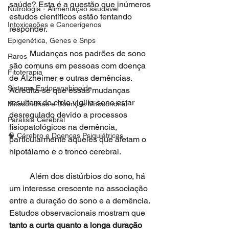
saúde? Esta é a questão que inúmeros 
Nutrologia - Alimentação saudável
estudos científicos estão tentando 
Intoxicações e Cancerígenos
responder. 
Epigenética, Genes e Snps
	Mudanças nos padrões de sono 
Raros
são comuns em pessoas com doença 
Fitoterapia
de Alzheimer e outras demências. 
Sistema Endocanabinoide
Acredita-se que essas mudanças 
resultem do ciclo vigília-sono estar 
Mitocôndrias e Doenças Mitocondrial
desregulado devido a processos 
Paralisia Cerebral
fisiopatológicos na demência, 
🧠 Cérebro e Doenças Psiquiátricas
particularmente aqueles que afetam o 
hipotálamo e o tronco cerebral. 
	Além dos distúrbios do sono, há 
um interesse crescente na associação 
entre a duração do sono e a demência. 
Estudos observacionais mostram que
tanto a curta quanto a longa duração 