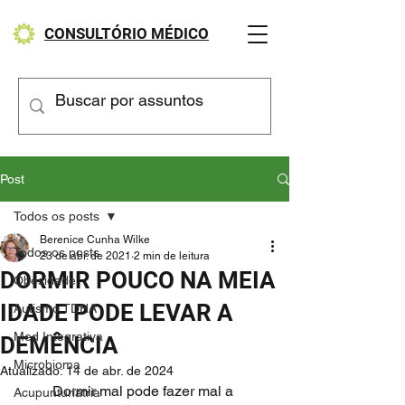
CONSULTÓRIO MÉDICO
Post
Todos os posts
Berenice Cunha Wilke
Todos os posts
23 de abr. de 2021
2 min de leitura
DORMIR POUCO NA MEIA
Obesidade
IDADE PODE LEVAR A
Autismo TDHA
Med Integrativa
DEMÊNCIA
Microbioma
Atualizado:
14 de abr. de 2024
	Dormir mal pode fazer mal a 
Acupunturiatria