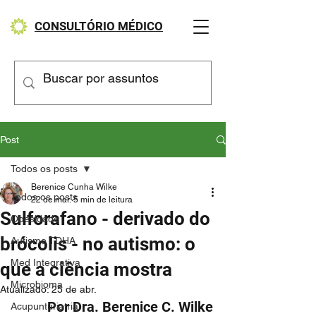
CONSULTÓRIO MÉDICO
Post
Todos os posts
Berenice Cunha Wilke
Todos os posts
22 de mar.
5 min de leitura
Sulforafano - derivado do
Obesidade
brócolis - no autismo: o
Autismo TDHA
Med Integrativa
que a ciência mostra
Microbioma
Atualizado:
25 de abr.
Por Dra. Berenice C. Wilke
Acupunturiatria