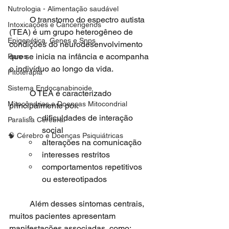
Nutrologia - Alimentação saudável
	O transtorno do espectro autista 
Intoxicações e Cancerígenos
(TEA) é um grupo heterogêneo de 
Epigenética, Genes e Snps
condições do neurodesenvolvimento 
que se inicia na infância e acompanha 
Raros
o indivíduo ao longo da vida.
Fitoterapia
Sistema Endocanabinoide
	O TEA é caracterizado 
Mitocôndrias e Doenças Mitocondrial
principalmente por:
dificuldades de interação 
Paralisia Cerebral
social
🧠 Cérebro e Doenças Psiquiátricas
alterações na comunicação
interesses restritos
comportamentos repetitivos 
ou estereotipados
	Além desses sintomas centrais, 
muitos pacientes apresentam 
manifestações associadas, como: