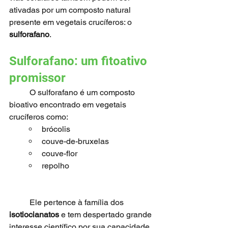
ativadas por um composto natural 
presente em vegetais crucíferos: o 
sulforafano
.
Sulforafano: um fitoativo 
promissor
	O sulforafano é um composto 
bioativo encontrado em vegetais 
crucíferos como:
brócolis
couve-de-bruxelas
couve-flor
repolho
	Ele pertence à família dos 
isotiocianatos
 e tem despertado grande 
interesse científico por sua capacidade 