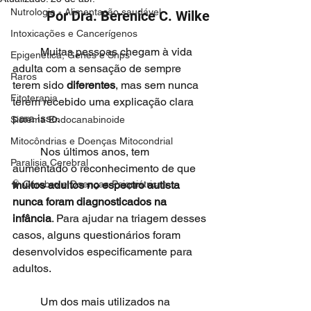
Nutrologia - Alimentação saudável
Por Dra. Berenice C. Wilke
Intoxicações e Cancerígenos
	Muitas pessoas chegam à vida 
Epigenética, Genes e Snps
adulta com a sensação de sempre 
Raros
terem sido 
diferentes
, mas sem nunca 
Fitoterapia
terem recebido uma explicação clara 
para isso.
Sistema Endocanabinoide
Mitocôndrias e Doenças Mitocondrial
	Nos últimos anos, tem 
Paralisia Cerebral
aumentado o reconhecimento de que 
🧠 Cérebro e Doenças Psiquiátricas
muitos adultos no espectro autista 
nunca foram diagnosticados na 
infância
. Para ajudar na triagem desses 
casos, alguns questionários foram 
desenvolvidos especificamente para 
adultos.
	Um dos mais utilizados na 