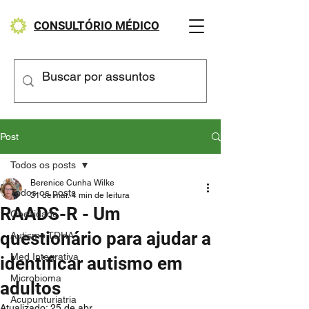
CONSULTÓRIO MÉDICO
Post
Todos os posts
Berenice Cunha Wilke
Todos os posts
31 de mar.
4 min de leitura
RAADS-R - Um
Obesidade
questionário para ajudar a
Autismo TDHA
Med Integrativa
identificar autismo em
Microbioma
adultos
Acupunturiatria
Atualizado:
25 de abr.