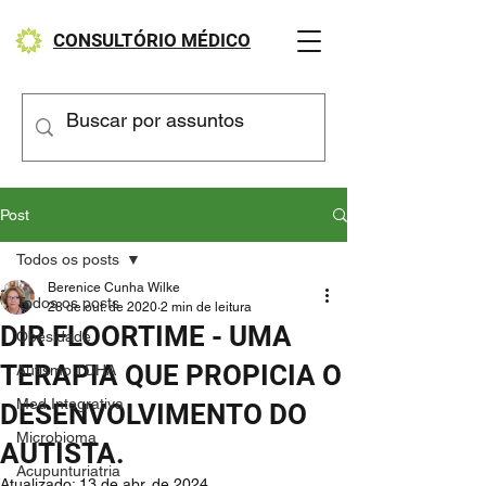
CONSULTÓRIO MÉDICO
Post
Todos os posts
Berenice Cunha Wilke
Todos os posts
28 de out. de 2020
2 min de leitura
DIR FLOORTIME - UMA
Obesidade
TERAPIA QUE PROPICIA O
Autismo TDHA
Med Integrativa
DESENVOLVIMENTO DO
Microbioma
AUTISTA.
Acupunturiatria
Atualizado:
13 de abr. de 2024