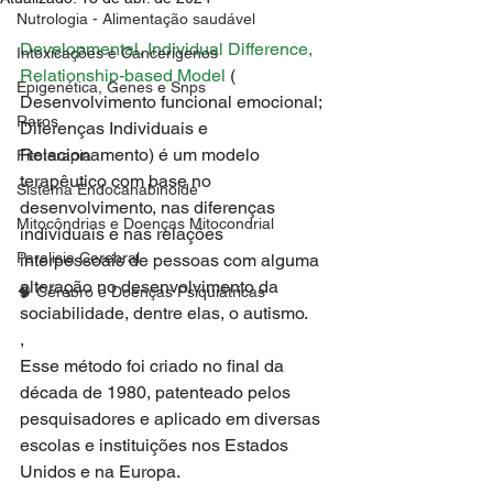
Nutrologia - Alimentação saudável
Developmental, Individual Difference, 
Intoxicações e Cancerígenos
Relationship-based Model 
( 
Epigenética, Genes e Snps
Desenvolvimento funcional emocional; 
Raros
Diferenças Individuais e 
Relacionamento) é um modelo 
Fitoterapia
terapêutico com base no 
Sistema Endocanabinoide
desenvolvimento, nas diferenças 
Mitocôndrias e Doenças Mitocondrial
individuais e nas relações 
Paralisia Cerebral
interpessoais de pessoas com alguma 
alteração no desenvolvimento da 
🧠 Cérebro e Doenças Psiquiátricas
sociabilidade, dentre elas, o autismo. 
, 
Esse método foi criado no final da 
década de 1980, patenteado pelos 
pesquisadores e aplicado em diversas 
escolas e instituições nos Estados 
Unidos e na Europa. 