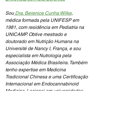
Sou
 Dra. Berenice Cunha Wilke
, 
médica formada pela UNIFESP em 
1981, com residência em Pediatria na 
UNICAMP. Obtive mestrado e 
doutorado em Nutrição Humana na 
Université de Nancy I, França, e sou 
especialista em Nutrologia pela 
Associação Médica Brasileira. Também 
tenho expertise em Medicina 
Tradicional Chinesa e uma Certificação 
Internacional em Endocannabinoid 
Medicine. Lecionei em universidades 
brasileiras e portuguesas, e atualmente 
atendo em meu consultório, oferecendo 
minha vasta experiência em medicina, 
nutrição e medicina tradicional chinesa 
aos pacientes.