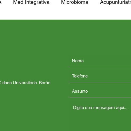
A
Med Integrativa
Microbioma
Acupunturiatr
a, Genes e Snps
Raros
Fitoterapia
Sistema
alisia Cerebral
🧠 Cérebro e Doenças Psiquiátricas
idade Universitária. Barão