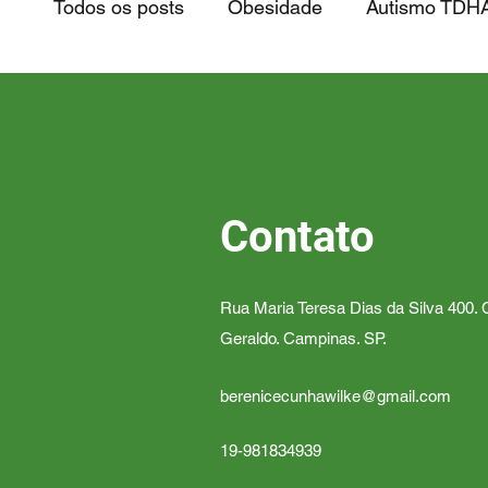
Todos os posts
Obesidade
Autismo TDH
Intoxicações e Cancerígenos
Epigenétic
Mitocôndrias e Doenças Mitocondrial
Par
Contato
Rua Maria Teresa Dias da Silva 400. C
Geraldo. Campinas. SP.
berenicecunhawilke@gmail.com
19-981834939