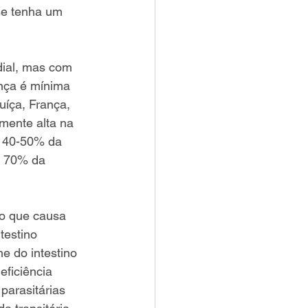
se tenha um 
ial, mas com 
ença é mínima 
uíça, França, 
mente alta na 
de 40-50% da 
r 70% da 
o que causa 
testino 
e do intestino 
eficiência 
parasitárias 