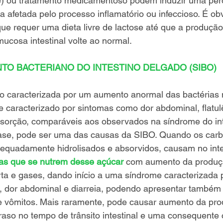
) ou tratamento medicamentoso podem induzir uma perda
 afetada pelo processo inflamatório ou infeccioso. É o
que requer uma dieta livre de lactose até que a produção
mucosa intestinal volte ao normal. 
O BACTERIANO DO INTESTINO DELGADO (SIBO) 
o caracterizada por um aumento anormal das bactérias n
e caracterizado por sintomas como dor abdominal, flatulê
sorção, comparáveis aos observados na síndrome do intes
ctase, pode ser uma das causas da SIBO. Quando os car
dequadamente hidrolisados e absorvidos, causam no int
as que se nutrem desse açúcar
 com aumento da produç
ta e gases, dando início a uma síndrome caracterizada po
, dor abdominal e diarreia, podendo apresentar também
 vômitos. Mais raramente, pode causar aumento da pro
aso no tempo de trânsito intestinal e uma consequente 