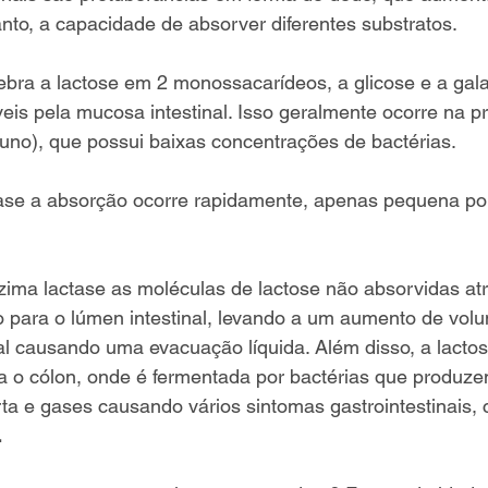
anto, a capacidade de absorver diferentes substratos. 
bra a lactose em 2 monossacarídeos, a glicose e a gala
eis pela mucosa intestinal. Isso geralmente ocorre na pr
ejuno), que possui baixas concentrações de bactérias. 
ase a absorção ocorre rapidamente, apenas pequena por
zima lactase as moléculas de lactose não absorvidas at
 para o lúmen intestinal, levando a um aumento de volu
al causando uma evacuação líquida. Além disso, a lacto
a o cólon, onde é fermentada por bactérias que produze
ta e gases causando vários sintomas gastrointestinais,
.