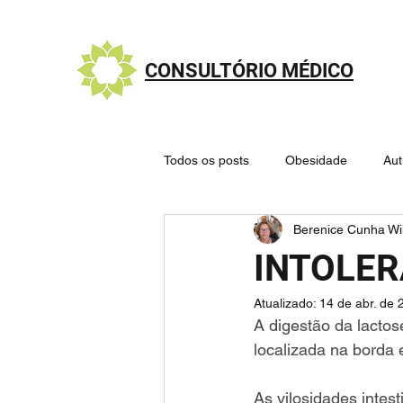
CONSULTÓRIO MÉDICO
Todos os posts
Obesidade
Au
Berenice Cunha Wi
Nutrologia - Alimentação saudável
INTOLER
Atualizado:
14 de abr. de 
Sistema Endocanabinoide
Mit
A digestão da lactos
localizada na borda 
🧠 Cérebro e Doenças Psiquiátricas
As vilosidades intes