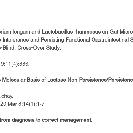
terium longum and Lactobacillus rhamnosus on Gut Microb
e Intolerance and Persisting Functional Gastrointestinal
-Blind, Cross-Over Study
. 
19;11(4):886. 
e Molecular Basis of Lactase Non-Persistence/Persistence
chay. 
20 Mar 8;14(1):1-7 
 from diagnosis to correct management.