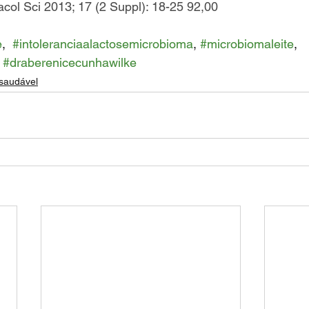
ol Sci 2013; 17 (2 Suppl): 18-25 92,00
e
,  
#intoleranciaalactosemicrobioma
, 
#microbiomaleite
, 
 
#draberenicecunhawilke
 saudável