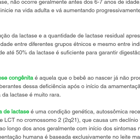
tase, não ocorre geralmente antes dos 6-7 anos de idade
inicie na vida adulta e vá aumentando progressivamente
ção da lactase e a quantidade de lactase residual apres
lidade entre diferentes grupos étnicos e mesmo entre indi
e até 50% da lactase é suficiente para garantir digestão
tose congênita
é aquela que o bebê ao nascer já não prod
berantes dessa deficiência após o início da amamentaçã
 da lactase é muito rara. 
a de lactase
 é uma condição genética, autossômica rece
e LCT no cromossomo 2 (2q21), que causa um declínio f
 ao longo dos anos geralmente com início dos sintomas n
mentação humana é baseada exclusivamente no leite ma