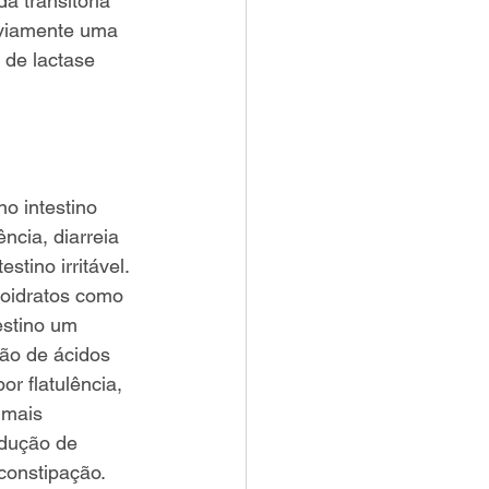
 transitória 
bviamente uma 
 de lactase 
o intestino 
ncia, diarreia 
tino irritável. 
boidratos como 
estino um 
ão de ácidos 
r flatulência, 
 mais 
dução de 
constipação. 