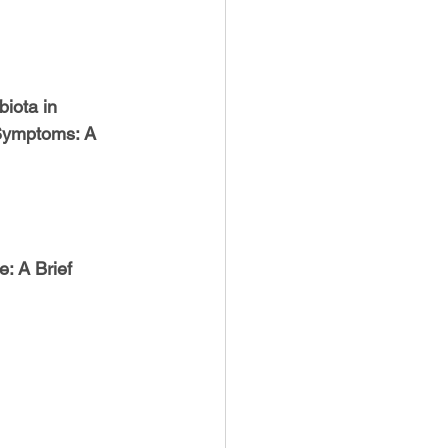
iota in 
 Symptoms: A 
: A Brief 