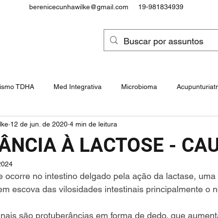
berenicecunhawilke@gmail.com
19-981834939
tismo TDHA
Med Integrativa
Microbioma
Acupunturiatr
lke
12 de jun. de 2020
4 min de leitura
Intoxicações e Cancerígenos
Epigenética, Genes e Snps
ÂNCIA À LACTOSE - CA
2024
ocôndrias e Doenças Mitocondrial
Paralisia Cerebral
e ocorre no intestino delgado pela ação da lactase, uma 
em escova das vilosidades intestinais principalmente o n
tinais são protuberâncias em forma de dedo, que aument