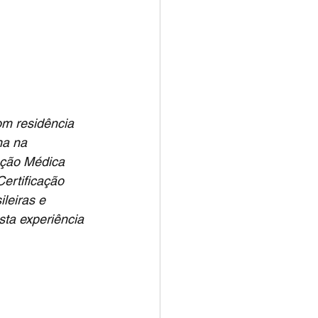
m residência 
a na 
ação Médica 
ertificação 
leiras e 
ta experiência 