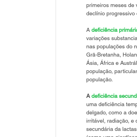
primeiros meses de 
declínio progressivo
A 
deficiência primári
variações substancia
nas populações do no
Grã-Bretanha, Holand
Ásia, África e Austrá
população, particula
população. 
A
 deficiência secund
uma deficiência temp
delgado, como a doen
irritável, radiação, 
secundária da lactase