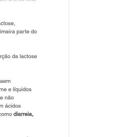
ctose, 
imeira parte do 
ção da lactose 
raem 
me e líquidos 
se não 
m ácidos 
 como 
diarreia, 