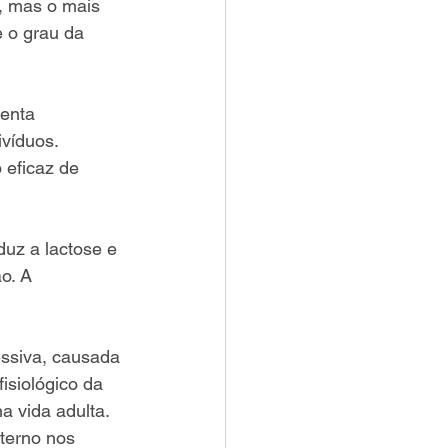
, mas o mais 
 o grau da 
enta 
víduos. 
 eficaz de 
uz a lactose e 
o. A 
ssiva, causada 
isiológico da 
a vida adulta. 
terno nos 