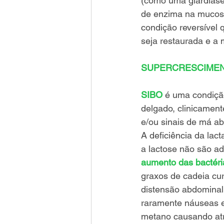
(como uma giardíase
de enzima na mucosa
condição reversível 
seja restaurada e a 
SUPERCRESCIMENT
SIBO
 é uma condiçã
delgado, clinicament
e/ou sinais de má ab
A deficiência da la
a lactose não são a
aumento das bactéri
graxos de cadeia cur
distensão abdominal
raramente náuseas e
metano causando atr