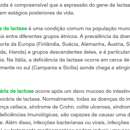
vida é compreensível que a expressão do gene da lacta
 em estágios posteriores da vida. 
a de lactase
 é uma condição comum na população mund
is entre diferentes grupos étnicos. A prevalência da do
rte da Europa (Finlândia, Suécia, Alemanha, Áustria, S
a, Irlanda) e grupos descendentes deles, e é particular
lia. Na Itália, a deficiência da lactase ocorre em cerca 
rmente no sul (Campania e Sicília) aonde chega a atingi
ária de lactose
 ocorre após um dano mucoso do intestin
orária de lactase. Normalmente, todas as doenças do in
ça celíaca, síndrome de Crohn, colite ulcerosa, síndrom
e deficiências imunológicas, são capazes de causar uma d
. Além disso, infecções bacterianas ou virais, infecções 