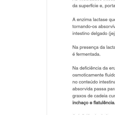
da superfície e, port
A enzima lactase que
tornando-os absorvív
intestino delgado (j
Na presença da lact
é fermentada. 
Na deficiência da en
osmoticamente fluido
no conteúdo intestin
absorvida passa par
graxos de cadeia cur
inchaço e flatulência