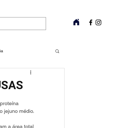
ia
Raros
Fitoterapia
USAS
proteína 
o jejuno médio. 
am a área total 