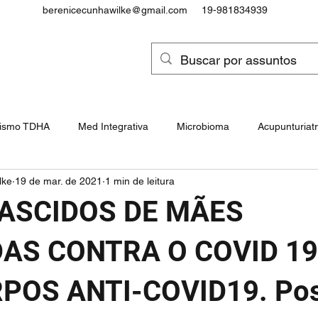
berenicecunhawilke@gmail.com
19-981834939
tismo TDHA
Med Integrativa
Microbioma
Acupunturiatr
lke
19 de mar. de 2021
1 min de leitura
Intoxicações e Cancerígenos
Epigenética, Genes e Snps
ASCIDOS DE MÃES
ocôndrias e Doenças Mitocondrial
Paralisia Cerebral
AS CONTRA O COVID 1
POS ANTI-COVID19. Pos