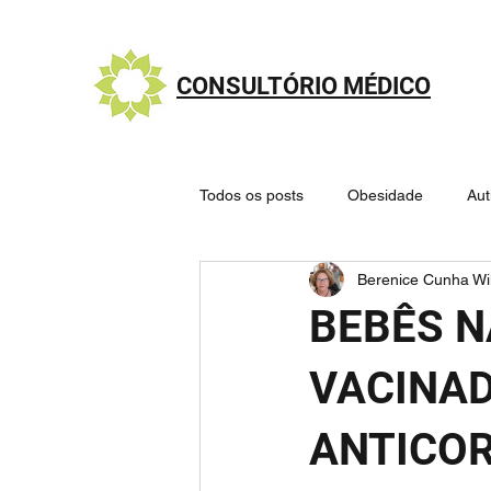
CONSULTÓRIO MÉDICO
Todos os posts
Obesidade
Au
Berenice Cunha Wi
Nutrologia - Alimentação saudável
BEBÊS N
Sistema Endocanabinoide
Mit
VACINAD
ANTICOR
🧠 Cérebro e Doenças Psiquiátricas