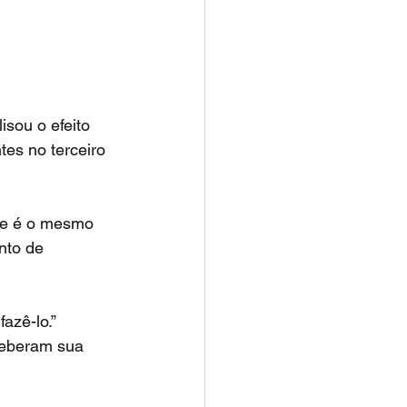
lisou o efeito 
es no terceiro 
ue é o mesmo 
nto de 
azê-lo.”
ceberam sua 