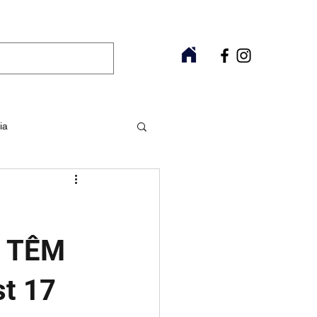
ia
Raros
Fitoterapia
9 TÊM
t 17